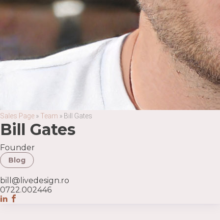
Sales Page
»
Team
»
Bill Gates
Bill Gates
Founder
Blog
bill@livedesign.ro
0722.002446