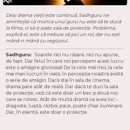
Deși drama vieții este continuă, Sadhguru ne
amintește că munca unui guru nu este să te ducă
la filme, ci să-ți arate sala de proiecție. Problema,
explică el, este că trebuie să joci un rol, dar nu ești
mână-n mână cu regizorul.
Sadhguru:
Soarele nici nu răsare, nici nu apune,
de fapt. Dar felul în care noi percepem acest lucru
este o amăgire glorioasă! De la cele mai mici, la cele
mai mari lucruri în viață, în percepția noastră există
o serie de amăgiri. Dacă stai în sala de cinema,
drama pare atât de reală. Dar dacă te duci la sala
de proiecție, vezi că este doar un bec și două roți
care se rotesc. Atât de multă dramă va avea loc –
dragoste, luptă, război, pace, poate chiar iluminare.
Dar, în esență, este doar o proiecție.