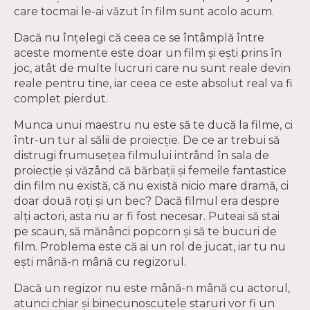
care tocmai le-ai văzut în film sunt acolo acum.
Dacă nu înțelegi că ceea ce se întâmplă între
aceste momente este doar un film și ești prins în
joc, atât de multe lucruri care nu sunt reale devin
reale pentru tine, iar ceea ce este absolut real va fi
complet pierdut.
Munca unui maestru nu este să te ducă la filme, ci
într-un tur al sălii de proiecție. De ce ar trebui să
distrugi frumusețea filmului intrând în sala de
proiecție și văzând că bărbații și femeile fantastice
din film nu există, că nu există nicio mare dramă, ci
doar două roți și un bec? Dacă filmul era despre
alți actori, asta nu ar fi fost necesar. Puteai să stai
pe scaun, să mănânci popcorn și să te bucuri de
film. Problema este că ai un rol de jucat, iar tu nu
ești mână-n mână cu regizorul.
Dacă un regizor nu este mână-n mână cu actorul,
atunci chiar și binecunoscutele staruri vor fi un