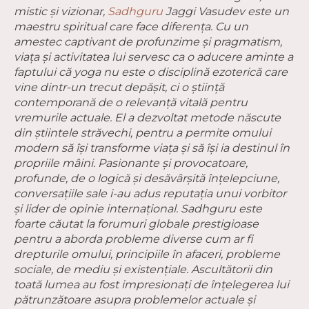
mistic și vizionar,
Sadhguru
Jaggi Vasudev este un
maestru spiritual care face diferența. Cu un
amestec captivant de profunzime și pragmatism,
viața și activitatea lui servesc ca o aducere aminte a
faptului că yoga nu este o disciplină ezoterică care
vine dintr-un trecut depășit, ci o știință
contemporană de o relevanță vitală pentru
vremurile actuale. El a dezvoltat metode născute
din știintele străvechi, pentru a permite omului
modern să își transforme viața și să își ia destinul în
propriile mâini. Pasionante și provocatoare,
profunde, de o logică și desăvârșită înțelepciune,
conversațiile sale i-au adus reputația unui vorbitor
și lider de opinie internațional. Sadhguru este
foarte căutat la forumuri globale prestigioase
pentru a aborda probleme diverse cum ar fi
drepturile omului, principiile în afaceri, probleme
sociale, de mediu și existențiale. Ascultătorii din
toată lumea au fost impresionați de înțelegerea lui
pătrunzătoare asupra problemelor actuale și