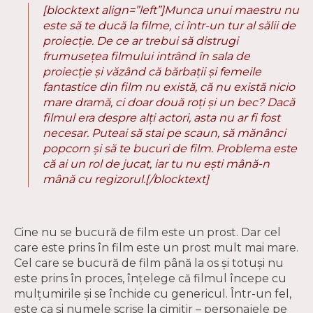
[blocktext align=”left”]Munca unui maestru nu
este să te ducă la filme, ci într-un tur al sălii de
proiecție. De ce ar trebui să distrugi
frumusețea filmului intrând în sala de
proiecție și văzând că bărbații și femeile
fantastice din film nu există, că nu există nicio
mare dramă, ci doar două roți și un bec? Dacă
filmul era despre alți actori, asta nu ar fi fost
necesar. Puteai să stai pe scaun, să mănânci
popcorn și să te bucuri de film. Problema este
că ai un rol de jucat, iar tu nu ești mână-n
mână cu regizorul.[/blocktext]
Cine nu se bucură de film este un prost. Dar cel
care este prins în film este un prost mult mai mare.
Cel care se bucură de film până la os și totuși nu
este prins în proces, înțelege că filmul începe cu
mulțumirile și se închide cu genericul. Într-un fel,
este ca și numele scrise la cimitir – personajele pe