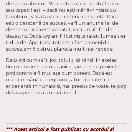
dezastru absolut. Nu contează cât de strălucitor
sau capabil ești – dacă nu ești mână-n mână cu
Creatorul, viața ta va fi o mizerie completă. Dacă
ești o persoană de succes, va fi un anume fel de
dezastru. Dacă ești un ratat, va fi un alt fel de
dezastru. Dacă toți am fi fost niște ratați, lumea s-ar
fi dus de râpă. Dacă toți am fi fost oameni de
succes, am fi distrus planeta mult mai repede.
Dacă știi cum să îți joci rolul și să rămâi în același
timp conștient de mecanica camerei de proiecție,
poți controla filmul așa cum dorești. Dacă ești
mână-n mână cu regizorul, atunci poate fi o
experiență minunată și, mai presus de toate, te poți
detașa pentru a urmări filmul.
*** Acest articol a fost publicat cu acordul și