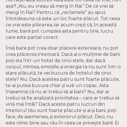
așa?! „Nu, eu vreau să merg în Rai.” De ce vrei să
mergi în Rai? Pentru că „reclamele” au spus
întotdeauna că este un loc foarte plăcut. Tot ceea
ce vrei este plăcerea, iar acum crezi că, în această
lume, banii pot cumpăra asta pentru tine, lucru
care este parțial corect.
Însă banii pot crea doar plăcere exterioară, nu pot
crea plăcerea interioară. Dacă ai o mulțime de bani,
poți sta într-un hotel de cinci stele, dar dacă
corpul, mintea, emoțiile și energia ta nu sunt într-o
stare plăcută, te vei bucura de hotelul de cinci
stele? Nu. Dacă acestea patru sunt foarte plăcute,
te-ai putea bucura chiar și sub un copac. Asta
înseamnă că nu ar trebui să ai bani? Nu, dar ar
trebui să fie analizată prioritatea – care ar trebui să
vină mai întâi? Dacă aceste patru lucruri din
interiorul tău sunt foarte plăcute și ai și bani, poți
face, de asemenea, și exteriorul plăcut. Deci, nu
este nimic bine sau rău în ceea ce privește banii. Ei