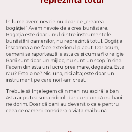
reprezintă totul
În lume avem nevoie nu doar de „crearea
bogăției.” Avem nevoie de a crea bunăstare.
Bogăția este doar unul dintre instrumentele
bunăstării oamenilor, nu reprezintă totul. Bogăția
înseamnă a ne face exteriorul plăcut. Dar acum,
oamenii se raportează la asta ca și cum a fi o religie.
Banii sunt doar un mijloc, nu sunt un scop în sine.
Facem din asta un lucru prea mare, degeaba. Este
rău? Este bine? Nici una, nici alta; este doar un
instrument pe care noi l-am creat.
Trebuie să înțelegem că nimeni nu aspiră la bani.
Asta ar putea suna ridicol, dar eu spun că nu bani
ne dorim. Doar că banii au devenit o cale pentru
ceea ce oamenii consideră o viață mai bună.