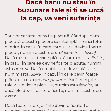
Dacă banii nu stau în
buzunare tale și ți se urcă
la cap, va veni suferința
Toți vor ca viața lor să fie plăcută. Când spunem
plăcută, această plăcere se întâmplă în cinci feluri
diferite. În cazul în care corpul tău devine foarte
plăcut, numim acest lucru
plăcere (n.r – fizică)
.
Dacă mintea ta devine plăcută, numim asta
liniște
;
în cazul în care ea devine foarte plăcută, numim
asta
bucurie
. Dacă emoțiile tale devin plăcute,
numim asta
iubire
; în cazul în care devin foarte
plăcute, o numim
compasiune
. Dacă energiile
tale vitale devin plăcute, numim asta
fericire
, iar
dacă ele devin foarte plăcute, numim acest lucru
extaz
.
Dacă toate împrejurările devin plăcute, tu
numești asta
succes
. Asta este tot ceea ce vrei, nu-i