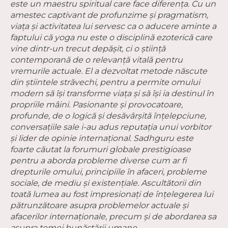
este un maestru spiritual care face diferența. Cu un
amestec captivant de profunzime și pragmatism,
viața și activitatea lui servesc ca o aducere aminte a
faptului că yoga nu este o disciplină ezoterică care
vine dintr-un trecut depășit, ci o știință
contemporană de o relevanță vitală pentru
vremurile actuale. El a dezvoltat metode născute
din știintele străvechi, pentru a permite omului
modern să își transforme viața și să își ia destinul în
propriile mâini. Pasionante și provocatoare,
profunde, de o logică și desăvârșită înțelepciune,
conversațiile sale i-au adus reputația unui vorbitor
și lider de opinie internațional. Sadhguru este
foarte căutat la forumuri globale prestigioase
pentru a aborda probleme diverse cum ar fi
drepturile omului, principiile în afaceri, probleme
sociale, de mediu și existențiale. Ascultătorii din
toată lumea au fost impresionați de înțelegerea lui
pătrunzătoare asupra problemelor actuale și
afacerilor internaționale, precum și de abordarea sa
asupra temei bunăstării umane