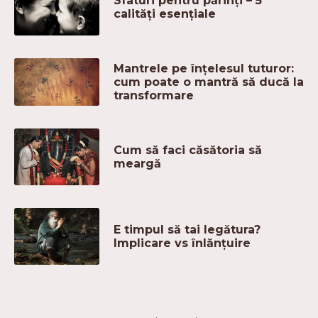
Sfaturi pentru părinți – 5
calități esențiale
Mantrele pe înțelesul tuturor:
cum poate o mantră să ducă la
transformare
Cum să faci căsătoria să
meargă
E timpul să tai legătura?
Implicare vs înlănțuire