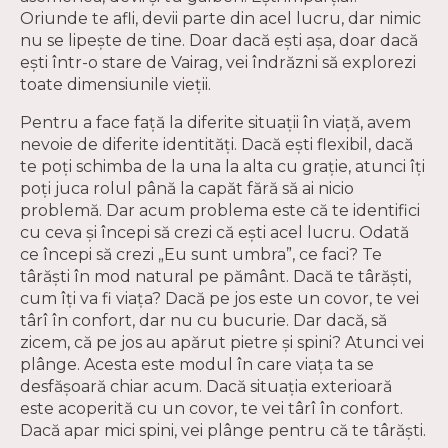
Oriunde te afli, devii parte din acel lucru, dar nimic
nu se lipește de tine. Doar dacă ești așa, doar dacă
ești într-o stare de Vairag, vei îndrăzni să explorezi
toate dimensiunile vieții.
Pentru a face față la diferite situații în viață, avem
nevoie de diferite identități. Dacă ești flexibil, dacă
te poți schimba de la una la alta cu grație, atunci îți
poți juca rolul până la capăt fără să ai nicio
problemă. Dar acum problema este că te identifici
cu ceva și începi să crezi că ești acel lucru. Odată
ce începi să crezi „Eu sunt umbra”, ce faci? Te
târăști în mod natural pe pământ. Dacă te târăști,
cum îți va fi viața? Dacă pe jos este un covor, te vei
târî în confort, dar nu cu bucurie. Dar dacă, să
zicem, că pe jos au apărut pietre și spini? Atunci vei
plânge. Acesta este modul în care viața ta se
desfășoară chiar acum. Dacă situația exterioară
este acoperită cu un covor, te vei târî în confort.
Dacă apar mici spini, vei plânge pentru că te târăști.