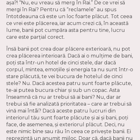
așa?! “Nu, eu vreau să merg în Rai.” De ce vrei să
mergi în Rai? Pentru că “reclamele” au spus
întotdeauna că este un loc foarte plăcut. Tot ceea
ce vrei este plăcerea, iar acum crezi că, în această
lume, banii pot cumpăra asta pentru tine, lucru
care este parțial corect.
Însă banii pot crea doar plăcere exterioară, nu pot
crea plăcerea interioară. Dacă ai o mulțime de bani,
poți sta într-un hotel de cinci stele, dar dacă
corpul, mintea, emoțiile și energia ta nu sunt într-o
stare plăcută, te vei bucura de hotelul de cinci
stele? Nu. Dacă acestea patru sunt foarte plăcute,
te-ai putea bucura chiar și sub un copac. Asta
înseamnă că nu ar trebui să ai bani? Nu, dar ar
trebui să fie analizată prioritatea – care ar trebui să
vină mai întâi? Dacă aceste patru lucruri din
interiorul tău sunt foarte plăcute și ai și bani, poți
face, de asemenea, și exteriorul plăcut. Deci, nu
este nimic bine sau rău în ceea ce privește banii. Ei
reprezintă un anumit mijloc. Doar că, dacă banii nu