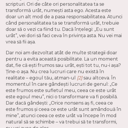
scripturi. Ori de câte ori personalitatea ta se
transformă urât, numești asta ego. Acesta este
doar un alt mod de a pasa responsabilitatea. Atunci
când personalitatea ta se transformă urât, trebuie
doar să o vezi ca fiind tu. Dacă înțelegi: „Eu sunt
urât”, vei dori să faci ceva în privința asta. Nu vei mai
vrea să fii așa.
Dar noi am dezvoltat atât de multe strategii doar
pentru a evita această posibilitate. La un moment
dat, fie că ești frumos sau urât, ești tot tu, nu-i așa?
Ține-o așa. Nu crea lucruri care nu există în
realitate – egoul tău, atman-ul
[2]
sau altceva. În
momentul în care gândești lucruri de genul: „Ce
este frumos este sufletul meu, ceea ce este urât
este egoul meu”, nici o transformare va fi posibilă.
Dar dacă gândești: „Orice nonsens aș fi, ceea ce
este frumos și ceea ce este urât sunt amândouă în ​​
mine”, atunci ceea ce este urât va începe în mod
natural să se schimbe – va trebui să te transformi,