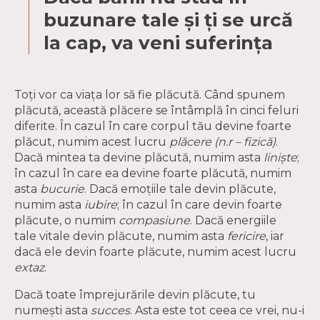
buzunare tale și ți se urcă
la cap, va veni suferința
Toți vor ca viața lor să fie plăcută. Când spunem
plăcută, această plăcere se întâmplă în cinci feluri
diferite. În cazul în care corpul tău devine foarte
plăcut, numim acest lucru
plăcere (n.r – fizică)
.
Dacă mintea ta devine plăcută, numim asta
liniște
;
în cazul în care ea devine foarte plăcută, numim
asta
bucurie
. Dacă emoțiile tale devin plăcute,
numim asta
iubire
; în cazul în care devin foarte
plăcute, o numim
compasiune
. Dacă energiile
tale vitale devin plăcute, numim asta
fericire
, iar
dacă ele devin foarte plăcute, numim acest lucru
extaz
.
Dacă toate împrejurările devin plăcute, tu
numești asta
succes
. Asta este tot ceea ce vrei, nu-i