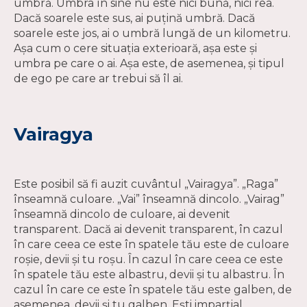
umbră. Umbra în sine nu este nici bună, nici rea.
Dacă soarele este sus, ai puțină umbră. Dacă
soarele este jos, ai o umbră lungă de un kilometru.
Așa cum o cere situația exterioară, așa este și
umbra pe care o ai. Așa este, de asemenea, și tipul
de ego pe care ar trebui să îl ai.
Vairagya
Este posibil să fi auzit cuvântul „Vairagya”. „Raga”
înseamnă culoare. „Vai” înseamnă dincolo. „Vairag”
înseamnă dincolo de culoare, ai devenit
transparent. Dacă ai devenit transparent, în cazul
în care ceea ce este în spatele tău este de culoare
roșie, devii și tu roșu. În cazul în care ceea ce este
în spatele tău este albastru, devii și tu albastru. În
cazul în care ce este în spatele tău este galben, de
asemenea, devii și tu galben. Ești imparțial.