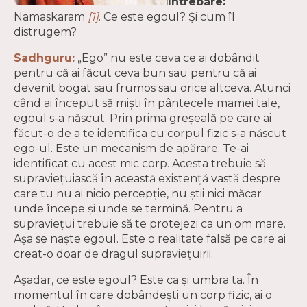
Întrebare:
Namaskaram
[1]
. Ce este egoul? Și cum îl
distrugem?
Sadhguru:
„Ego” nu este ceva ce ai dobândit
pentru că ai făcut ceva bun sau pentru că ai
devenit bogat sau frumos sau orice altceva. Atunci
când ai început să miști în pântecele mamei tale,
egoul s-a născut. Prin prima greșeală pe care ai
făcut-o de a te identifica cu corpul fizic s-a născut
ego-ul. Este un mecanism de apărare. Te-ai
identificat cu acest mic corp. Acesta trebuie să
supraviețuiască în această existență vastă despre
care tu nu ai nicio percepție, nu știi nici măcar
unde începe și unde se termină. Pentru a
supraviețui trebuie să te protejezi ca un om mare.
Așa se naște egoul. Este o realitate falsă pe care ai
creat-o doar de dragul supraviețuirii.
Așadar, ce este egoul? Este ca și umbra ta. În
momentul în care dobândești un corp fizic, ai o