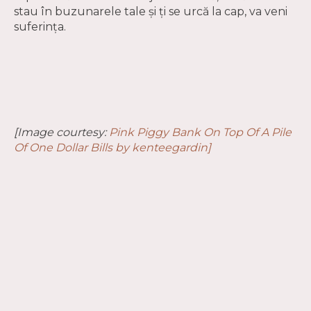
stau în buzunarele tale și ți se urcă la cap, va veni
suferința.
[Image courtesy:
Pink Piggy Bank On Top Of A Pile
Of One Dollar Bills by kenteegardin]