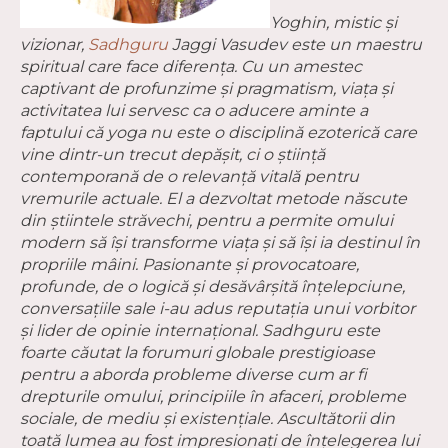
Yoghin, mistic și
vizionar,
Sadhguru
Jaggi Vasudev este un maestru
spiritual care face diferența. Cu un amestec
captivant de profunzime și pragmatism, viața și
activitatea lui servesc ca o aducere aminte a
faptului că yoga nu este o disciplină ezoterică care
vine dintr-un trecut depășit, ci o știință
contemporană de o relevanță vitală pentru
vremurile actuale. El a dezvoltat metode născute
din știintele străvechi, pentru a permite omului
modern să își transforme viața și să își ia destinul în
propriile mâini. Pasionante și provocatoare,
profunde, de o logică și desăvârșită înțelepciune,
conversațiile sale i-au adus reputația unui vorbitor
și lider de opinie internațional. Sadhguru este
foarte căutat la forumuri globale prestigioase
pentru a aborda probleme diverse cum ar fi
drepturile omului, principiile în afaceri, probleme
sociale, de mediu și existențiale. Ascultătorii din
toată lumea au fost impresionați de înțelegerea lui