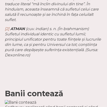
traduce literal “mă înclin divinului din tine”. În
hinduism, aceasta înseamnă că sufletul celui care
salută îl recunoaşte şi se închină în faţa celuilalt
suflet.
[2]
ATMAN
(cuv. indian) s. n. (În brahmanism)
Sufletul individual identic cu sufletul lumii;
principiul unificator pentru toate ființele și lucrurile
din lume, ca și pentru Universul ca tot; conștiința
pură care depășește suferința existențială. (Sursa:
Dexonline.ro)
Banii contează