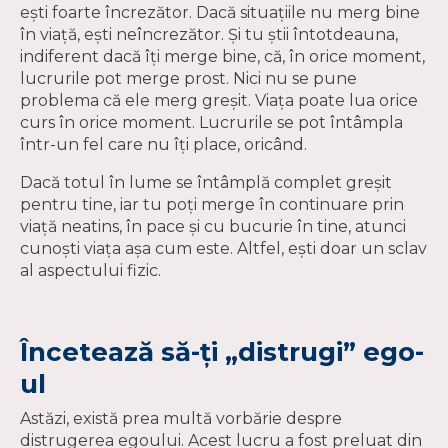
ești foarte încrezător. Dacă situațiile nu merg bine
în viață, ești neîncrezător. Și tu știi întotdeauna,
indiferent dacă îți merge bine, că, în orice moment,
lucrurile pot merge prost. Nici nu se pune
problema că ele merg greșit. Viața poate lua orice
curs în orice moment. Lucrurile se pot întâmpla
într-un fel care nu îți place, oricând.
Dacă totul în lume se întâmplă complet greșit
pentru tine, iar tu poți merge în continuare prin
viață neatins, în pace și cu bucurie în tine, atunci
cunoști viața așa cum este. Altfel, ești doar un sclav
al aspectului fizic.
Încetează să-ți „distrugi” ego-
ul
Astăzi, există prea multă vorbărie despre
distrugerea egoului. Acest lucru a fost preluat din