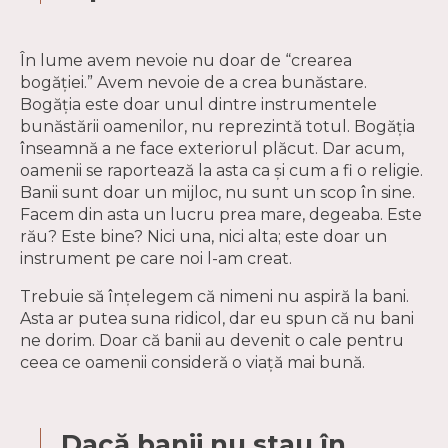
În lume avem nevoie nu doar de “crearea
bogăției.” Avem nevoie de a crea bunăstare.
Bogăția este doar unul dintre instrumentele
bunăstării oamenilor, nu reprezintă totul. Bogăția
înseamnă a ne face exteriorul plăcut. Dar acum,
oamenii se raportează la asta ca și cum a fi o religie.
Banii sunt doar un mijloc, nu sunt un scop în sine.
Facem din asta un lucru prea mare, degeaba. Este
rău? Este bine? Nici una, nici alta; este doar un
instrument pe care noi l-am creat.
Trebuie să înțelegem că nimeni nu aspiră la bani.
Asta ar putea suna ridicol, dar eu spun că nu bani
ne dorim. Doar că banii au devenit o cale pentru
ceea ce oamenii consideră o viață mai bună.
Dacă banii nu stau în