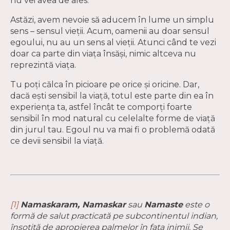
nu vei avea de ales.
Astăzi, avem nevoie să aducem în lume un simplu
sens – sensul vieții. Acum, oamenii au doar sensul
egoului, nu au un sens al vieții. Atunci când te vezi
doar ca parte din viața însăși, nimic altceva nu
reprezintă viața.
Tu poți călca în picioare pe orice și oricine. Dar,
dacă ești sensibil la viață, totul este parte din ea în
experiența ta, astfel încât te comporți foarte
sensibil în mod natural cu celelalte forme de viață
din jurul tau. Egoul nu va mai fi o problemă odată
ce devii sensibil la viață.
[1]
Namaskaram, Namaskar
sau
Namaste
este o
formă de salut practicată pe subcontinentul indian,
însoţită de apropierea palmelor în faţa inimii. Se