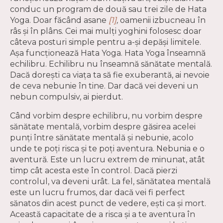
conduc un program de două sau trei zile de Hata
Yoga. Doar făcând asane
[1]
,
oamenii izbucneau în
râs și în plâns. Cei mai mulți yoghini folosesc doar
câteva posturi simple pentru a-și depăși limitele.
Așa funcționează Hata Yoga. Hata Yoga înseamnă
echilibru. Echilibru nu înseamnă sănătate mentală.
Dacă dorești ca viața ta să fie exuberantă, ai nevoie
de ceva nebunie în tine. Dar dacă vei deveni un
nebun compulsiv, ai pierdut.
Când vorbim despre echilibru, nu vorbim despre
sănătate mentală, vorbim despre găsirea acelei
punți între sănătate mentală și nebunie, acolo
unde te poți risca și te poți aventura. Nebunia e o
aventură. Este un lucru extrem de minunat, atât
timp cât acesta este în control. Dacă pierzi
controlul, va deveni urât. La fel, sănătatea mentală
este un lucru frumos, dar dacă vei fi perfect
sănatos din acest punct de vedere, ești ca și mort.
Această capacitate de a risca și a te aventura în