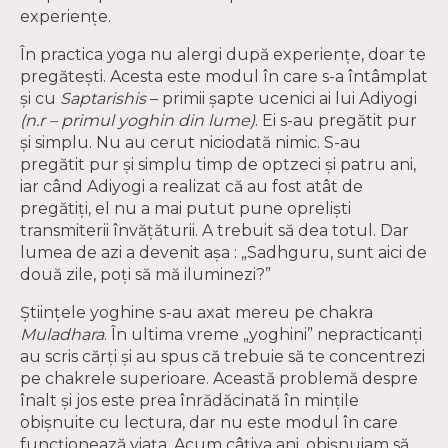
experiențe.
În practica yoga nu alergi după experiențe, doar te
pregătești. Acesta este modul în care s-a întâmplat
și cu
Saptarishis
– primii șapte ucenici ai lui Adiyogi
(n.r – primul yoghin din lume)
. Ei s-au pregătit pur
și simplu. Nu au cerut niciodată nimic. S-au
pregătit pur și simplu timp de optzeci și patru ani,
iar când Adiyogi a realizat că au fost atât de
pregătiți, el nu a mai putut pune opreliști
transmiterii învățăturii. A trebuit să dea totul. Dar
lumea de azi a devenit așa : „Sadhguru, sunt aici de
două zile, poți să mă iluminezi?”
Științele yoghine s-au axat mereu pe chakra
Muladhara
. În ultima vreme „yoghini” nepracticanți
au scris cărți și au spus că trebuie să te concentrezi
pe chakrele superioare. Această problemă despre
înalt și jos este prea înrădăcinată în mințile
obișnuite cu lectura, dar nu este modul în care
funcționează viața. Acum câțiva ani, obișnuiam să