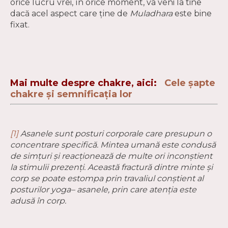
orice lucru vrei, în orice moment, va veni la tine
dacă acel aspect care ține de
Muladhara
este bine
fixat.
Mai multe despre chakre, aici:
Cele șapte
chakre și semnificația lor
[1]
Asanele sunt posturi corporale care presupun o
concentrare specifică. Mintea umană este condusă
de simțuri și reacționează de multe ori inconștient
la stimulii prezenți. Această fractură dintre minte și
corp se poate estompa prin travaliul conștient al
posturilor yoga– asanele, prin care atenția este
adusă în corp.