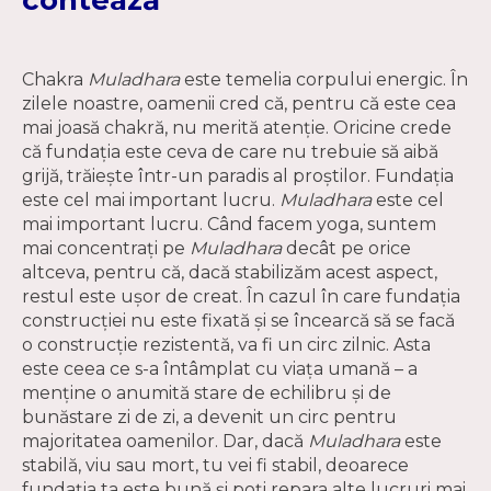
contează
Chakra
Muladhara
este temelia corpului energic. În
zilele noastre, oamenii cred că, pentru că este cea
mai joasă chakră, nu merită atenție. Oricine crede
că fundația este ceva de care nu trebuie să aibă
grijă, trăiește într-un paradis al proștilor. Fundația
este cel mai important lucru.
Muladhara
este cel
mai important lucru. Când facem yoga, suntem
mai concentrați pe
Muladhara
decât pe orice
altceva, pentru că, dacă stabilizăm acest aspect,
restul este ușor de creat. În cazul în care fundația
construcției nu este fixată și se încearcă să se facă
o construcție rezistentă, va fi un circ zilnic. Asta
este ceea ce s-a întâmplat cu viața umană – a
menține o anumită stare de echilibru și de
bunăstare zi de zi, a devenit un circ pentru
majoritatea oamenilor. Dar, dacă
Muladhara
este
stabilă, viu sau mort, tu vei fi stabil, deoarece
fundația ta este bună și poți repara alte lucruri mai