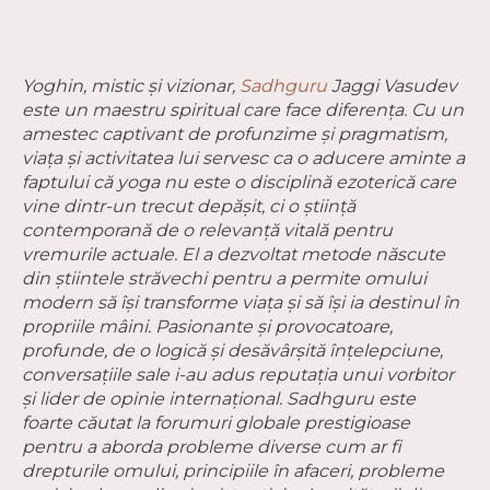
Yoghin, mistic și vizionar,
Sadhguru
Jaggi Vasudev
este un maestru spiritual care face diferența. Cu un
amestec captivant de profunzime și pragmatism,
viața și activitatea lui servesc ca o aducere aminte a
faptului că yoga nu este o disciplină ezoterică care
vine dintr-un trecut depășit, ci o știință
contemporană de o relevanță vitală pentru
vremurile actuale. El a dezvoltat metode născute
din știintele străvechi pentru a permite omului
modern să își transforme viața și să își ia destinul în
propriile mâini. Pasionante și provocatoare,
profunde, de o logică și desăvârșită înțelepciune,
conversațiile sale i-au adus reputația unui vorbitor
și lider de opinie internațional. Sadhguru este
foarte căutat la forumuri globale prestigioase
pentru a aborda probleme diverse cum ar fi
drepturile omului, principiile în afaceri, probleme