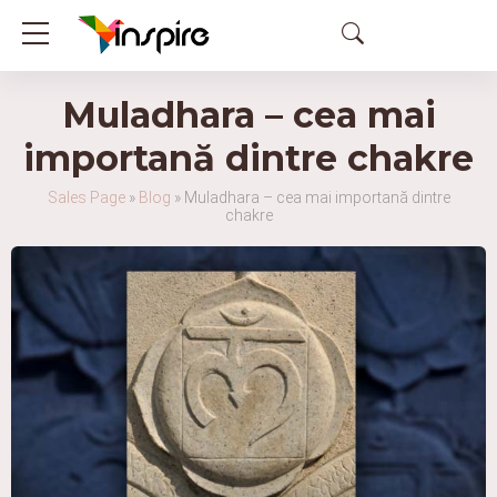
Muladhara – cea mai
importană dintre chakre
Sales Page
»
Blog
»
Muladhara – cea mai importană dintre
chakre